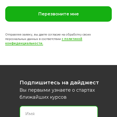
Перезвоните мне
https://www.gosuslugi.ru/600314/1/form?
Отправляя заявку, вы даете согласие на обработку своих
персональных данных в соответствии
с политикой
courseID=18697
конфиденциальности.
Подпишитесь на дайджест
Вы первыми узнаете о стартах
ближайших курсов